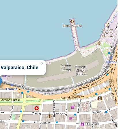
×
 Valparaíso, Chile