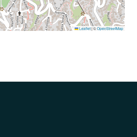
Leaflet
|
©
OpenStreetMap