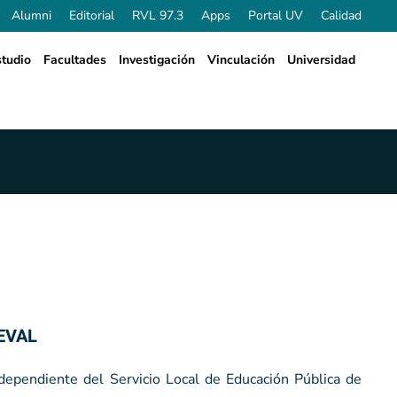
Alumni
Editorial
RVL 97.3
Apps
Portal UV
Calidad
tudio
Facultades
Investigación
Vinculación
Universidad
PEVAL
dependiente del Servicio Local de Educación Pública de