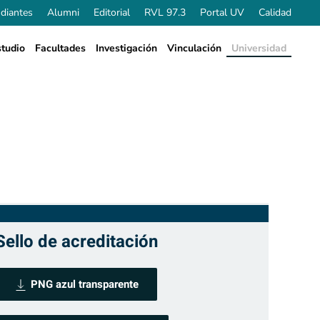
diantes
Alumni
Editorial
RVL 97.3
Portal UV
Calidad
tudio
Facultades
Investigación
Vinculación
Universidad
Sello de acreditación
PNG azul transparente