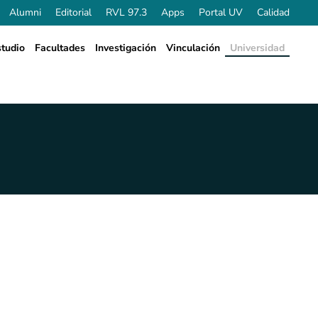
Alumni
Editorial
RVL 97.3
Apps
Portal UV
Calidad
tudio
Facultades
Investigación
Vinculación
Universidad