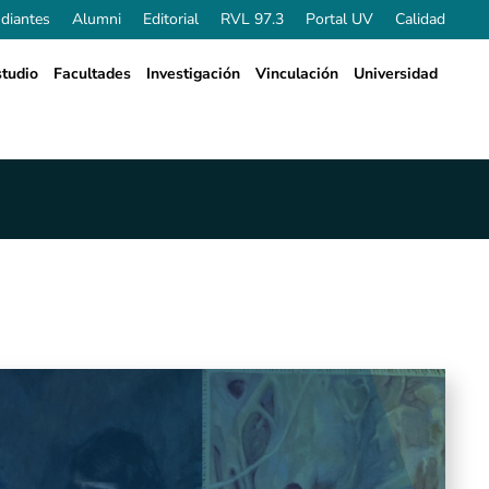
diantes
Alumni
Editorial
RVL 97.3
Portal UV
Calidad
tudio
Facultades
Investigación
Vinculación
Universidad