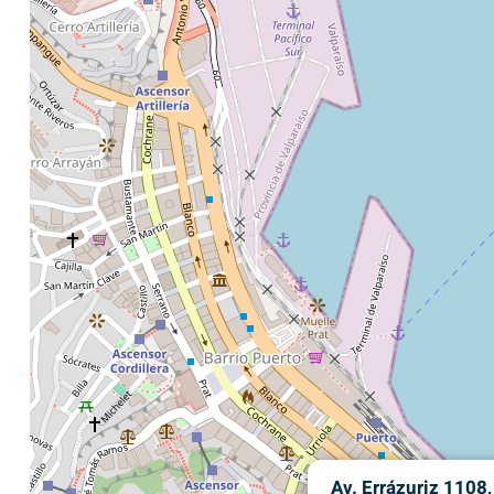
Av. Errázuriz 1108,