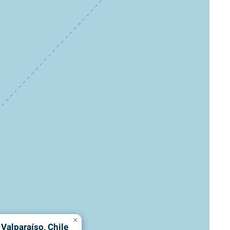
×
 Valparaíso, Chile