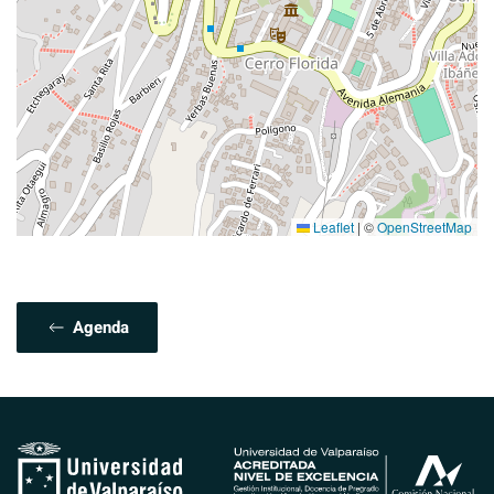
Leaflet
|
©
OpenStreetMap
Agenda