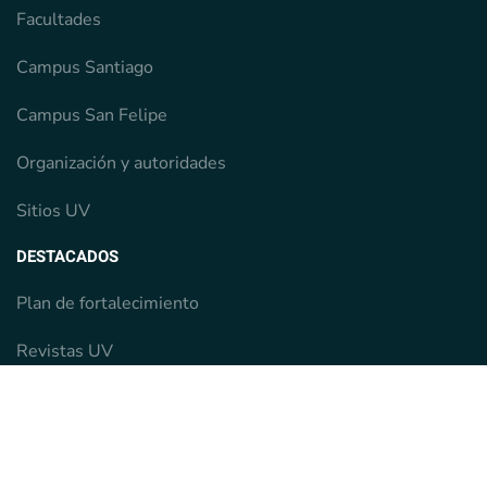
Facultades
Campus Santiago
Campus San Felipe
Organización y autoridades
Sitios UV
DESTACADOS
Plan de fortalecimiento
Revistas UV
Centro Interdisciplinario de Neurociencia de Valparaíso
Farmacopea Chilena