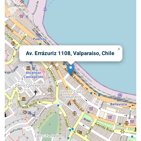
×
Av. Errázuriz 1108, Valparaíso, Chile