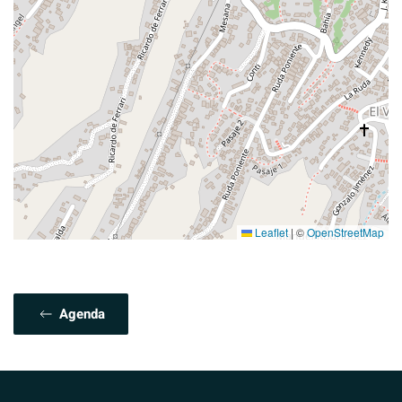
Leaflet
|
©
OpenStreetMap
Agenda