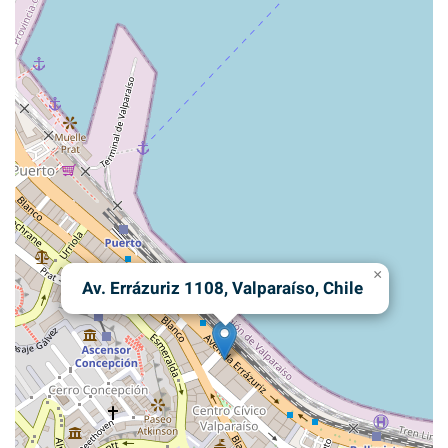
×
Av. Errázuriz 1108, Valparaíso, Chile