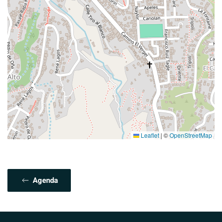
Leaflet
|
©
OpenStreetMap
Agenda