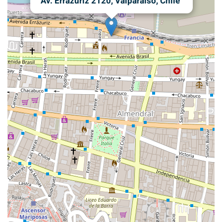
Av. Errázuriz 2120, Valparaíso, Chile