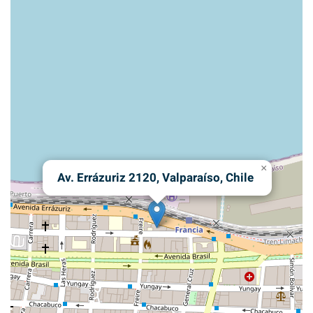
×
Av. Errázuriz 2120, Valparaíso, Chile