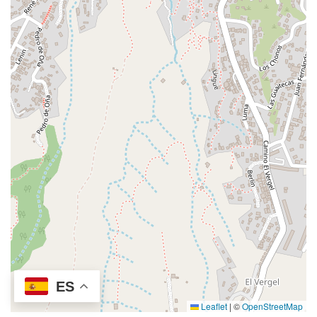
ES
Leaflet
|
©
OpenStreetMap