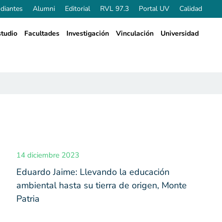
diantes
Alumni
Editorial
RVL 97.3
Portal UV
Calidad
tudio
Facultades
Investigación
Vinculación
Universidad
14 diciembre 2023
Eduardo Jaime: Llevando la educación
ambiental hasta su tierra de origen, Monte
Patria