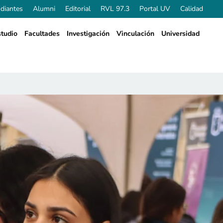
diantes
Alumni
Editorial
RVL 97.3
Portal UV
Calidad
tudio
Facultades
Investigación
Vinculación
Universidad