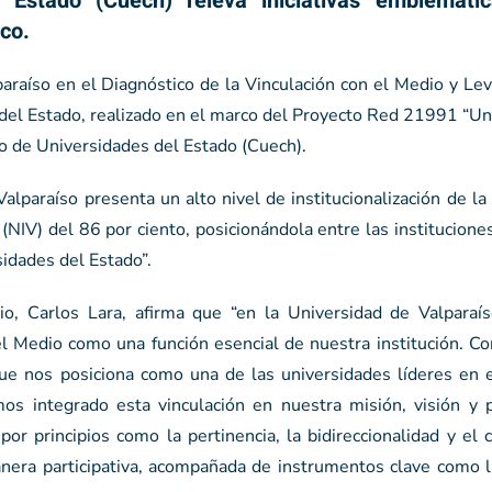
 Estado (Cuech) releva iniciativas emblemát
ico.
araíso en el Diagnóstico de la Vinculación con el Medio y Le
del Estado, realizado en el marco del Proyecto Red 21991 “Un
io de Universidades del Estado (Cuech).
alparaíso presenta un alto nivel de institucionalización de la
n (NIV) del 86 por ciento, posicionándola entre las institucion
idades del Estado”.
io, Carlos Lara, afirma que “en la Universidad de Valparaí
 Medio como una función esencial de nuestra institución. C
o que nos posiciona como una de las universidades líderes en
 integrado esta vinculación en nuestra misión, visión y pl
or principios como la pertinencia, la bidireccionalidad y el
manera participativa, acompañada de instrumentos clave como 