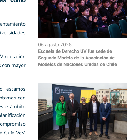
icas como
vantamiento
iversidades
06 agosto 2026
Escuela de Derecho UV fue sede de
 Vinculación
Segundo Modelo de la Asociación de
Modelos de Naciones Unidas de Chile
es con mayor
so, estamos
ontamos con
 este ámbito
anificación
 compromiso
la Guía VcM