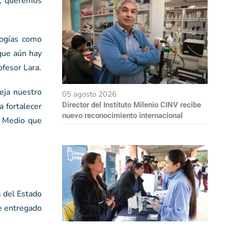
o, queremos
logías como
que aún hay
ofesor Lara.
leja nuestro
05 agosto 2026
Director del Instituto Milenio CINV recibe
 fortalecer
nuevo reconocimiento internacional
el Medio que
s del Estado
ue entregado