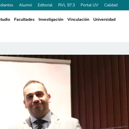
diantes
Alumni
Editorial
RVL 97.3
Portal UV
Calidad
tudio
Facultades
Investigación
Vinculación
Universidad