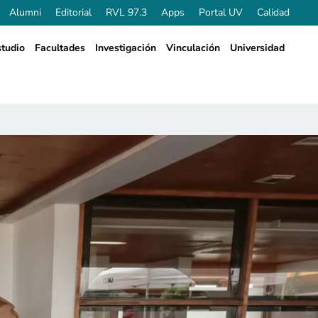
Alumni
Editorial
RVL 97.3
Apps
Portal UV
Calidad
tudio
Facultades
Investigación
Vinculación
Universidad