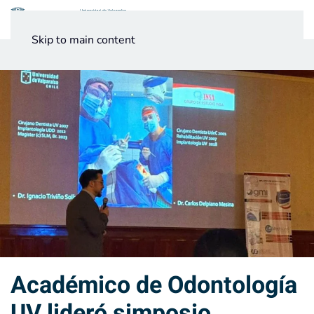
Menú
Skip to main content
Noticias
Testimonios UV
Académico de Odontología
UV lideró simposio