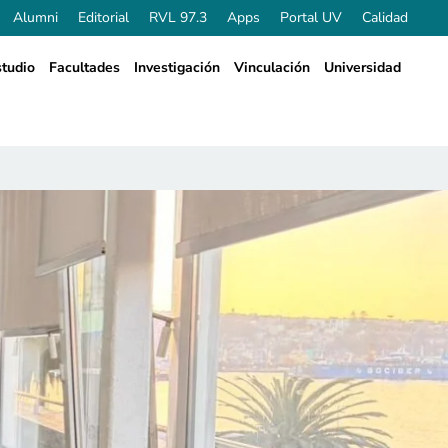
Alumni
Editorial
RVL 97.3
Apps
Portal UV
Calidad
tudio
Facultades
Investigación
Vinculación
Universidad