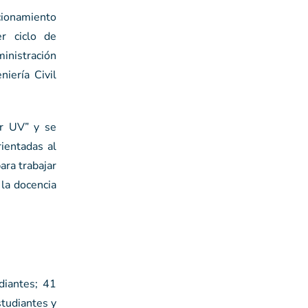
cionamiento
r ciclo de
ministración
niería Civil
ar UV” y se
ientadas al
ara trabajar
 la docencia
diantes; 41
studiantes y