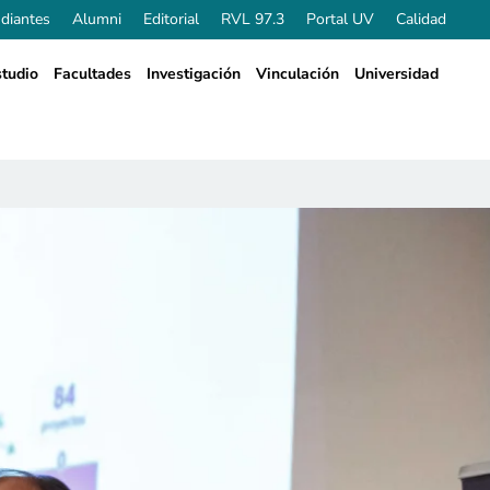
diantes
Alumni
Editorial
RVL 97.3
Portal UV
Calidad
tudio
Facultades
Investigación
Vinculación
Universidad