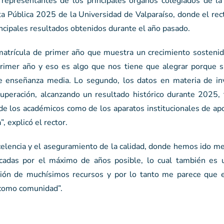
representantes de los principales órganos colegiados de la i
nta Pública 2025 de la Universidad de Valparaíso, donde el re
rincipales resultados obtenidos durante el año pasado.
atrícula de primer año que muestra un crecimiento sostenid
imer año y eso es algo que nos tiene que alegrar porque si
de enseñanza media. Lo segundo, los datos en materia de inv
uperación, alcanzando un resultado histórico durante 2025, 
 de los académicos como de los aparatos institucionales de ap
 explicó el rector.
celencia y el aseguramiento de la calidad, donde hemos ido m
ficadas por el máximo de años posible, lo cual también es 
ación de muchísimos recursos y por lo tanto me parece que 
como comunidad”.