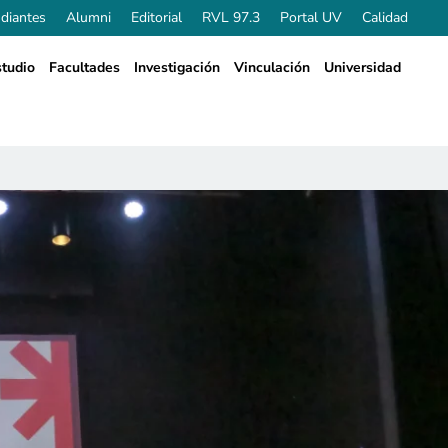
diantes
Alumni
Editorial
RVL 97.3
Portal UV
Calidad
tudio
Facultades
Investigación
Vinculación
Universidad