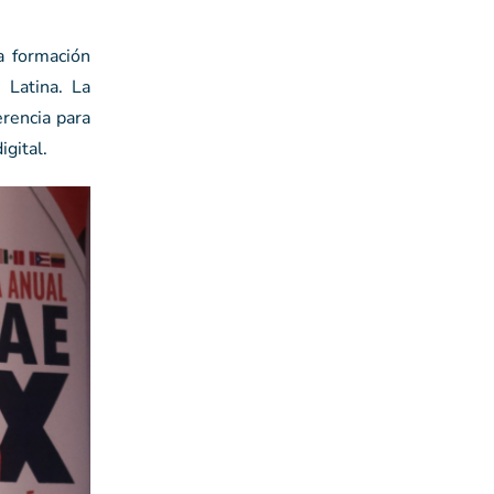
a formación
 Latina. La
erencia para
igital.