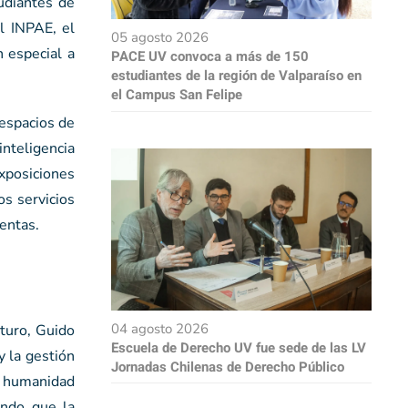
udiantes de
l INPAE, el
05 agosto 2026
 especial a
PACE UV convoca a más de 150
estudiantes de la región de Valparaíso en
el Campus San Felipe
 espacios de
inteligencia
exposiciones
os servicios
uentas.
04 agosto 2026
uturo, Guido
Escuela de Derecho UV fue sede de las LV
y la gestión
Jornadas Chilenas de Derecho Público
a humanidad
endo que la