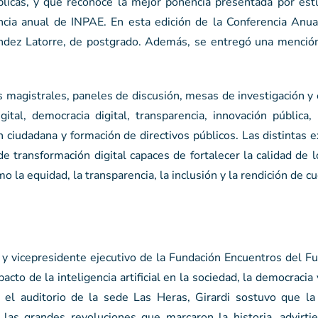
úblicas, y que reconoce la mejor ponencia presentada por est
cia anual de INPAE. En esta edición de la Conferencia Anua
ndez Latorre, de postgrado. Además, se entregó una mención
 magistrales, paneles de discusión, mesas de investigación y
tal, democracia digital, transparencia, innovación pública, 
ión ciudadana y formación de directivos públicos. Las distintas 
e transformación digital capaces de fortalecer la calidad de l
 la equidad, la transparencia, la inclusión y la rendición de c
r y vicepresidente ejecutivo de la Fundación Encuentros del F
acto de la inteligencia artificial en la sociedad, la democracia 
 el auditorio de la sede Las Heras, Girardi sostuvo que l
las grandes revoluciones que marcaron la historia, advirti