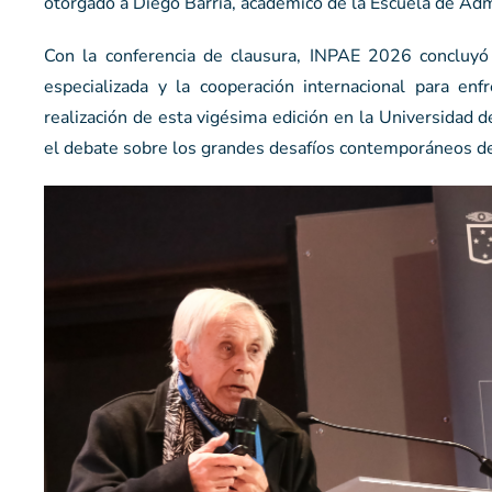
otorgado a Diego Barría, académico de la Escuela de Admi
Con la conferencia de clausura, INPAE 2026 concluyó r
especializada y la cooperación internacional para enf
realización de esta vigésima edición en la Universidad d
el debate sobre los grandes desafíos contemporáneos de la