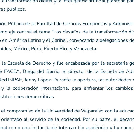
 transformación digital y la inteligencia artificial plantean par
res públicos.
ión Pública de la Facultad de Ciencias Económicas y Administr
mo eje central el tema “Los desafíos de la transformación dig
o en América Latina y el Caribe”, convocando a delegaciones d
nidos, México, Perú, Puerto Rico y Venezuela.
 la Escuela de Derecho y fue encabezada por la secretaria ge
e FACEA, Diego del Barrio; el director de la Escuela de Adm
Red INPAE, Jenny López. Durante la apertura, las autoridades 
 y la cooperación internacional para enfrentar los cambio
nstituciones democráticas.
 el compromiso de la Universidad de Valparaíso con la educac
 orientado al servicio de la sociedad. Por su parte, el deca
cional como una instancia de intercambio académico y humano,